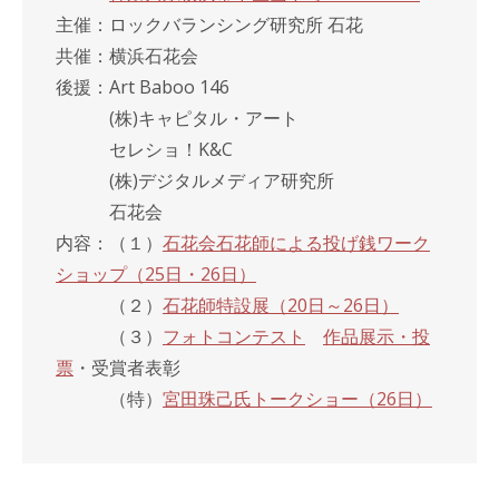
主催：ロックバランシング研究所 石花
共催：横浜石花会
後援：Art Baboo 146
(株)キャピタル・アート
セレショ！K&C
(株)デジタルメディア研究所
石花会
内容：（１）
石花会石花師による投げ銭ワーク
ショップ（25日・26日）
（２）
石花師特設展（20日～26日）
（３）
フォトコンテスト
作品展示・投
票
・受賞者表彰
（特）
宮田珠己氏トークショー（26日）