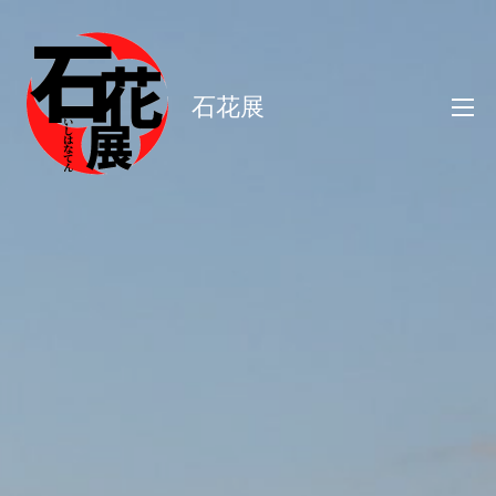
コ
ン
テ
石花展
ン
ツ
へ
ス
キ
ッ
プ