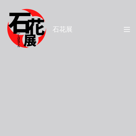
コ
ン
テ
石花展
ン
ツ
へ
ス
キ
ッ
プ