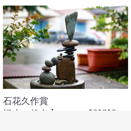
石花久作賞
極小の接点 by sawa581212
石花久作コメント