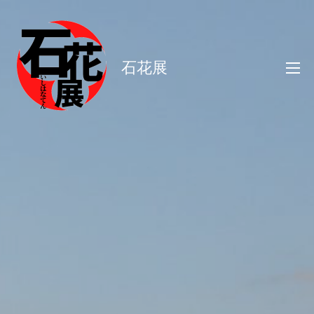
コ
ン
テ
石花展
ン
ツ
へ
ス
キ
ッ
プ