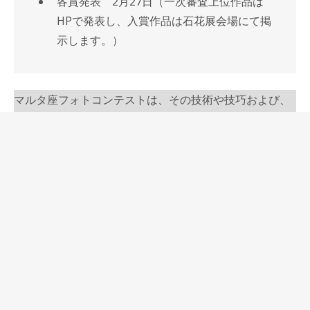
各賞発表 2月27日（一次審査上位作品は
HPで発表し、入賞作品は石花展会場にて掲
示します。）
マルタ座フォトコンテストは、その技術や技巧および、
写真技術を競うものでもありません。
当コンテストは、テーマに沿ったマルタ座作品画像の人
気投票を一次審査とし、その上位作品の中から、ロック
バランシング研究所 石花が推奨する作品を表彰するもの
です。
【必ずお読みください】
応募規約
（クリックで開きます）
その他の注意事項
（クリックで開きます）