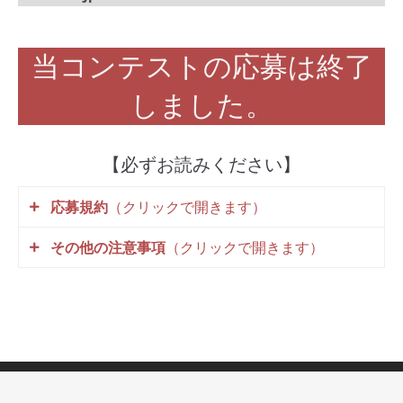
当コンテストの応募は終了
しました。
【必ずお読みください】
応募規約
（クリックで開きます）
その他の注意事項
（クリックで開きます）
石花（ロックバランシング）作品、またはマ
ルタ座作品の写真をご応募ください。
当コンテストの運営一切は、主催者が行ない
応募いただいた写真は、Instagram、
ます。主催者は、必要と判断した場合には本
Twitter、及び石花展WEBサイトに掲載して
規約を変更できるほか、当コンテストの適正
紹介します。
な運用を確保するために必要なあらゆる対応