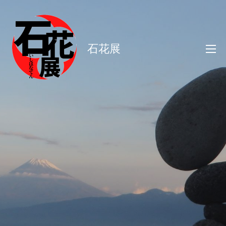
コ
ン
テ
石花展
ン
ツ
へ
ス
キ
ッ
プ