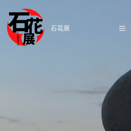
コ
ン
テ
石花展
ン
ツ
へ
ス
キ
ッ
プ