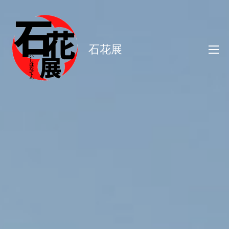
コ
ン
テ
石花展
ン
ツ
へ
ス
キ
ッ
プ