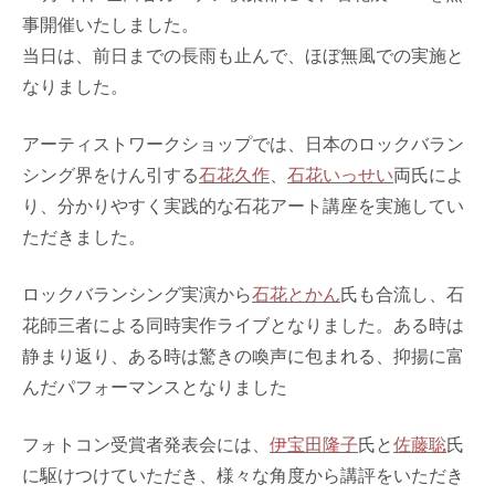
事開催いたしました。
当日は、前日までの長雨も止んで、ほぼ無風での実施と
なりました。
アーティストワークショップでは、日本のロックバラン
シング界をけん引する
石花久作
、
石花いっせい
両氏によ
り、分かりやすく実践的な石花アート講座を実施してい
ただきました。
ロックバランシング実演から
石花とかん
氏も合流し、石
花師三者による同時実作ライブとなりました。ある時は
静まり返り、ある時は驚きの喚声に包まれる、抑揚に富
んだパフォーマンスとなりました
フォトコン受賞者発表会には、
伊宝田隆子
氏と
佐藤聡
氏
に駆けつけていただき、様々な角度から講評をいただき