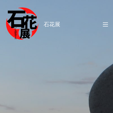
コ
ン
テ
石花展
ン
ツ
へ
ス
キ
ッ
プ