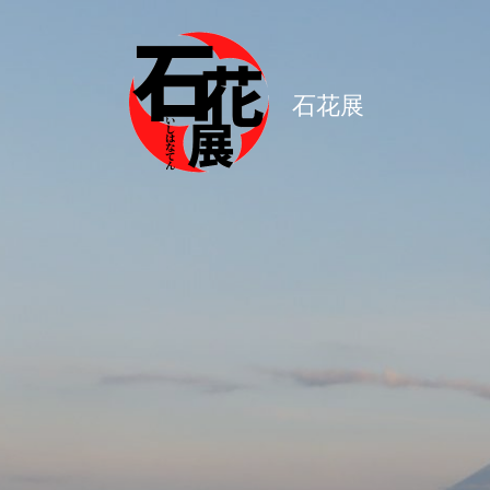
コ
ン
テ
石花展
ン
ツ
へ
ス
キ
ッ
プ