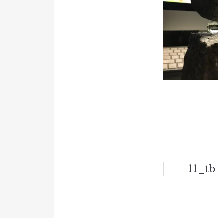
投
11_tb
稿
ナ