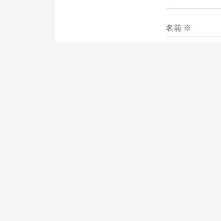
名前
※
次回のコメント
る。