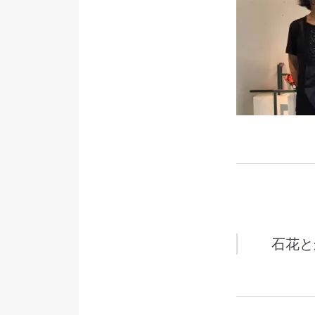
投
石花と
稿
ナ