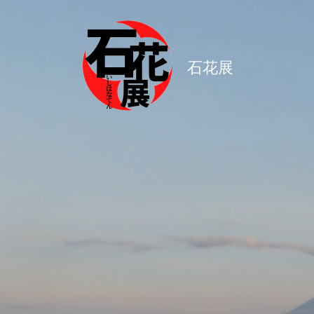
コ
ン
テ
石花展
ン
ツ
へ
ス
キ
ッ
プ