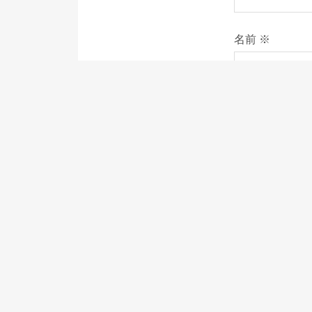
名前
※
次回のコメント
る。