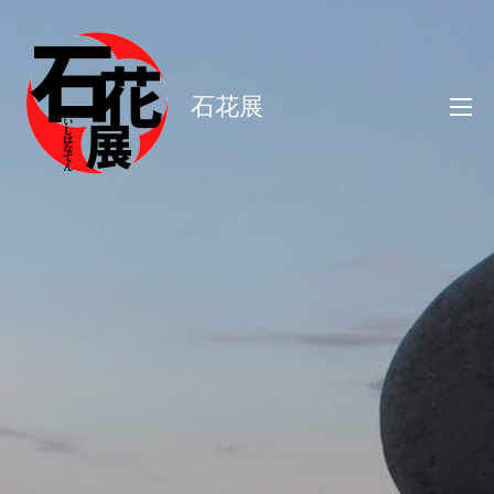
コ
ン
テ
石花展
ン
ツ
へ
ス
キ
ッ
プ