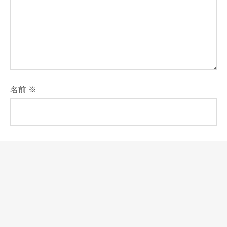
名前
※
メール
※
次回のコメントで使用するためブラウザーに自分の名