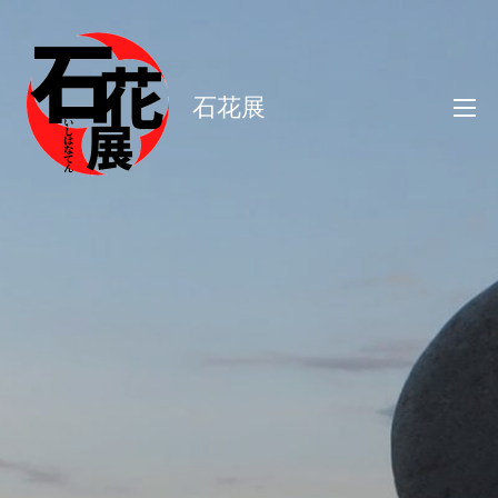
コ
ン
テ
石花展
ン
ツ
へ
ス
キ
ッ
プ