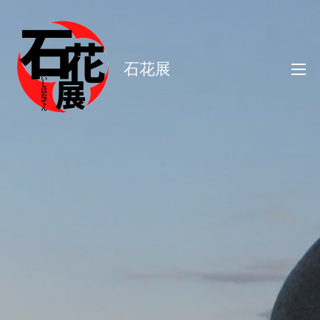
コ
ン
テ
石花展
ン
ツ
へ
ス
キ
ッ
プ