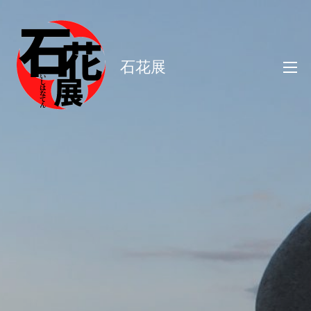
コ
ン
テ
石花展
ン
ツ
へ
ス
キ
ッ
プ